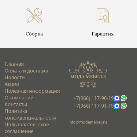
Сборка
Гарантия
Главная
Оплата и доставка
Новости
Акции
Полезная информация
О компании
+7(966) 117-90-19
Контакты
+7(966) 117-91-19
Политика
конфиденциальности
info@modamebeli.ru
Пользовательское
соглашение