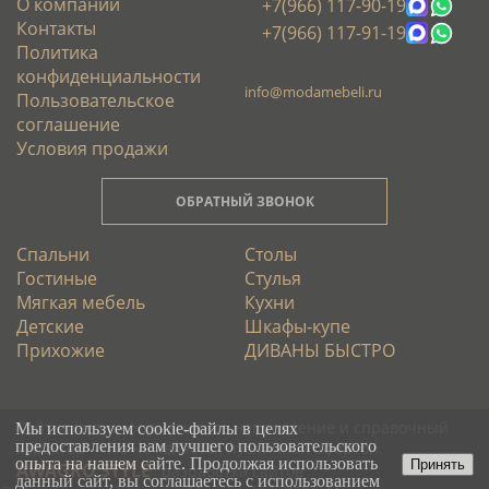
О компании
+7(966) 117-90-19
Контакты
+7(966) 117-91-19
Политика
конфиденциальности
info@modamebeli.ru
Пользовательское
соглашение
Условия продажи
ОБРАТНЫЙ ЗВОНОК
Спальни
Столы
Гостиные
Стулья
Мягкая мебель
Кухни
Детские
Шкафы-купе
Прихожие
ДИВАНЫ БЫСТРО
Сайт имеет информативное направление и справочный
Мы используем cookie-файлы в целях
предоставления вам лучшего пользовательского
характер – что не является публичной офертой.
опыта на нашем сайте. Продолжая использовать
Принять
AWAGRO STYLE
разработка сайтов
данный сайт, вы соглашаетесь с использованием