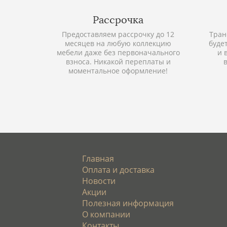
Рассрочка
Предоставляем рассрочку до 12
Тран
месяцев на любую коллекцию
буде
мебели даже без первоначального
и 
взноса. Никакой переплаты и
моментальное оформление!
Главная
Оплата и доставка
Новости
Акции
Полезная информация
О компании
Контакты