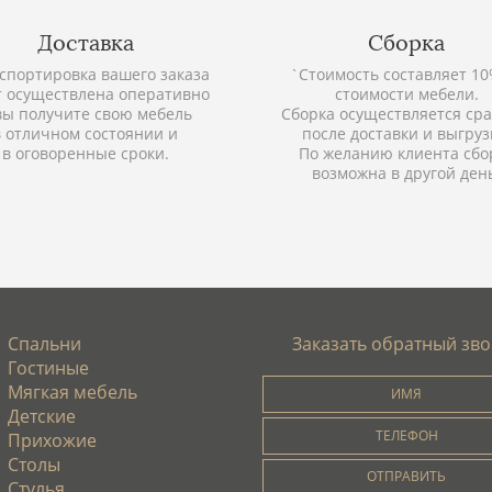
Доставка
Сборка
спортировка вашего заказа
`Стоимость составляет 10
т осуществлена оперативно
стоимости мебели.
вы получите свою мебель
Сборка осуществляется сра
в отличном состоянии и
после доставки и выгруз
в оговоренные сроки.
По желанию клиента сбо
возможна в другой ден
Спальни
Заказать обратный зв
Гостиные
Мягкая мебель
Детские
Прихожие
Столы
Стулья