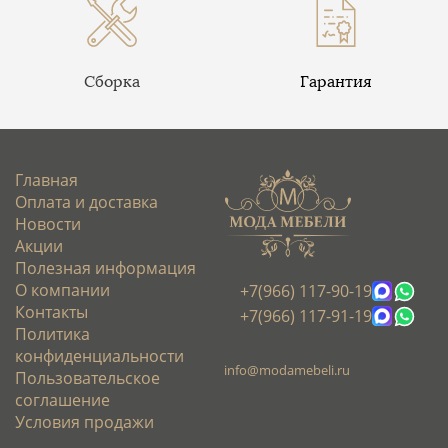
Сборка
Гарантия
Главная
Оплата и доставка
Новости
Акции
Полезная информация
О компании
+7(966) 117-90-19
Контакты
+7(966) 117-91-19
Политика
конфиденциальности
info@modamebeli.ru
Пользовательское
соглашение
Условия продажи