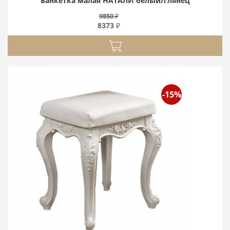
Банкетка малая НАТАЛИ белый/глянец
9850 ₽
8373 ₽
-15%