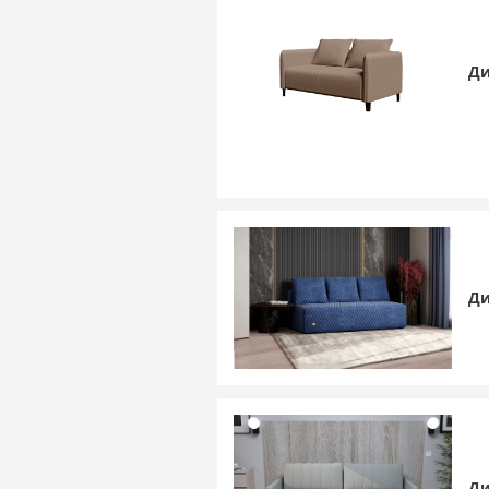
Ди
Ди
Д