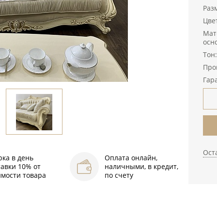
Раз
Цве
Мат
осн
Тон
Про
Гара
Ост
рка в день
Оплата онлайн,
тавки 10% от
наличными, в кредит,
имости товара
по счету