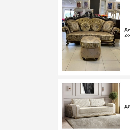
Ди
2-
Д