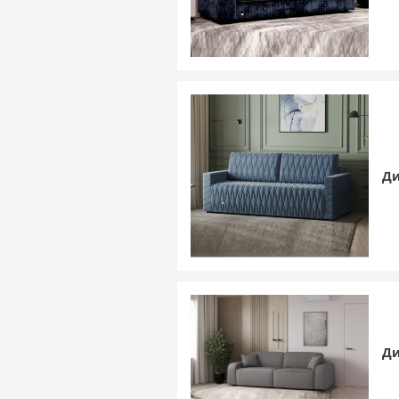
Ди
Ди