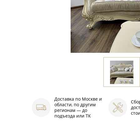
Доставка по Москве и
Сбо
области, по другим
дос
регионам — до
сто
подъезда или ТК