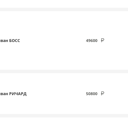
ван БОСС
49600
иван РИЧАРД
50800