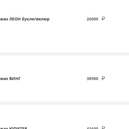
ван ЛЕОН букле/велюр
26000
ван ВИНГ
38900
иван ЮПИТЕР
41600