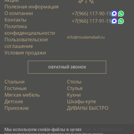
Полезная информация
О компании
+7(966) 117-90-19
Контакты
+7(966) 117-91-19
Политика
конфиденциальности
info@modamebeli.ru
Пользовательское
соглашение
Условия продажи
ОБРАТНЫЙ ЗВОНОК
Спальни
Столы
Гостиные
Стулья
Мягкая мебель
Кухни
Детские
Шкафы-купе
Прихожие
ДИВАНЫ БЫСТРО
Сайт имеет информативное направление и справочный
Мы используем cookie-файлы в целях