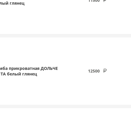
11500
лый глянец
мба прикроватная ДОЛЬЧЕ
12500
ТА белый глянец