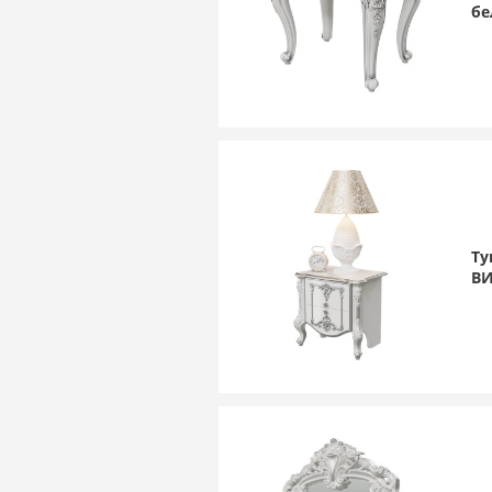
бе
Ту
ВИ