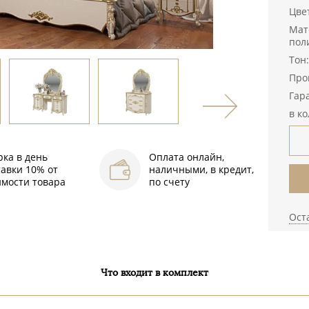
Цве
Мат
пол
Тон
Про
Гара
в к
рка в день
Оплата онлайн,
тавки 10% от
наличными, в кредит,
имости товара
по счету
Ост
Что входит в комплект